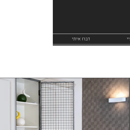
י
דברו איתי
לקס