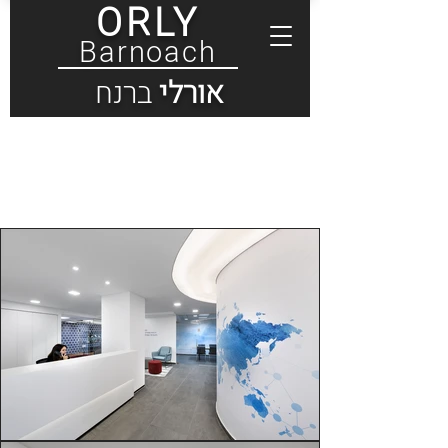
ORLY
Barnoach
אורלי
ברנח
משרדי חברת ביופרוטקט
צור יגאל
עיצוב משרד בצור יגאל